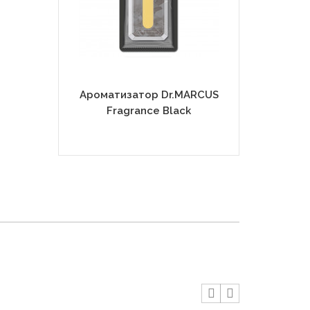
Ароматизатор Dr.MARCUS
Ароматиза
Fragrance Black
Fragran