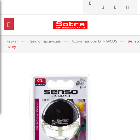
—›
—›
—›
Главная
Каталог продукции
Ароматизаторы Dr.MARCUS
Senso
Luxury