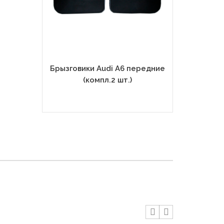
Брызговики Audi A6 передние
Брызговик
(компл.2 шт.)
задние 