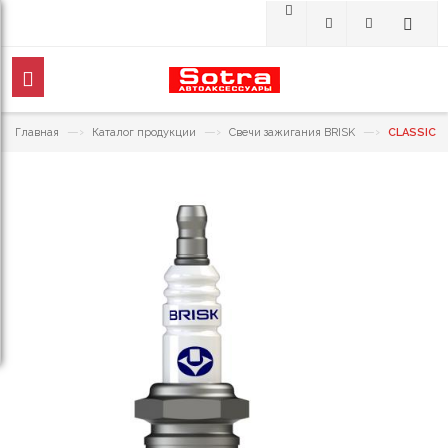
—›
—›
—›
Главная
Каталог продукции
Свечи зажигания BRISK
CLASSIC