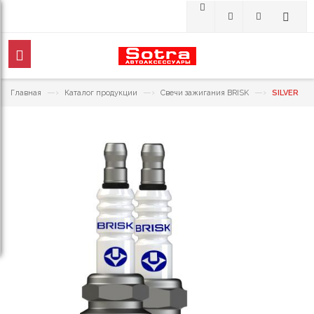
—›
—›
—›
Главная
Каталог продукции
Свечи зажигания BRISK
SILVER