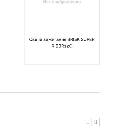
Свеча зажигания BRISK SUPER
Свеча зажиг
R BBR12C
R