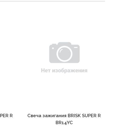
UPER R
Свеча зажигания BRISK SUPER R
Свеча за
BR14YC