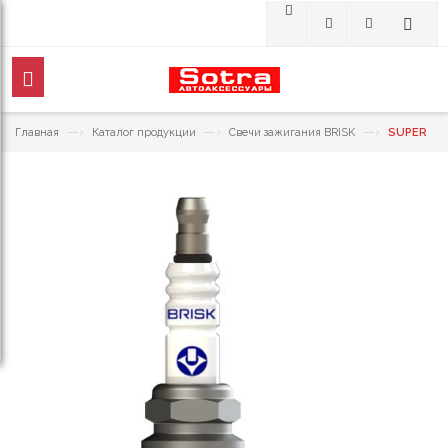
—›
—›
—›
Главная
Каталог продукции
Свечи зажигания BRISK
SUPER