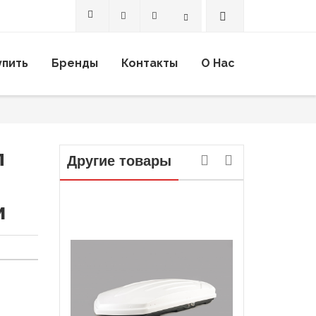
Search
упить
Бренды
Контакты
О Нас
л
Другие товары
м