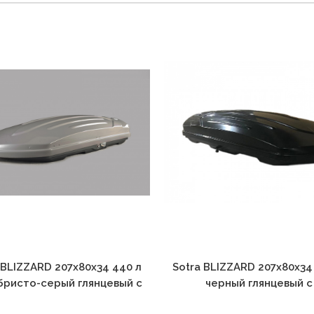
 BLIZZARD 207х80х34 440 л
Sotra BLIZZARD 207х80х34
ристо-серый глянцевый с
черный глянцевый с
ухсторонним открытием
двухсторонним открыт