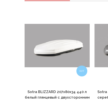
ХИТ
Sotra BLIZZARD 207х80х34 440 л
Sotra
белый глянцевый с двухсторонним
сереб
открытием
дв