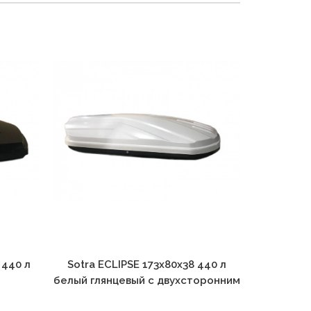
 440 л
Sotra ECLIPSE 173х80х38 440 л
Sotra E
белый глянцевый с двухсторонним
серебри
ием
открытием
двухс