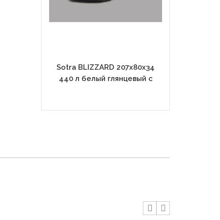
Sotra BLIZZARD 207х80х34
Sotra BLI
440 л белый глянцевый с
440 л се
двухсторонним открытием
глянцевый 
от