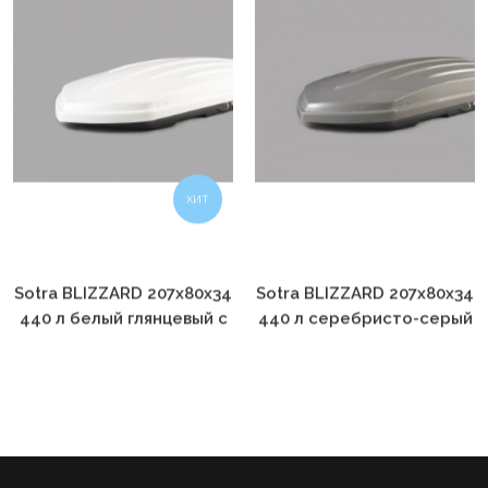
ХИТ
Sotra BLIZZARD 207х80х34
Sotra BLIZZARD 207х80х34
440 л белый глянцевый с
440 л серебристо-серый
двухсторонним
глянцевый с
открытием
двухсторонним
открытием