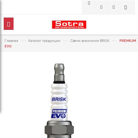
—›
—›
—›
Главная
Каталог продукции
Свечи зажигания BRISK
PREMIUM
EVO