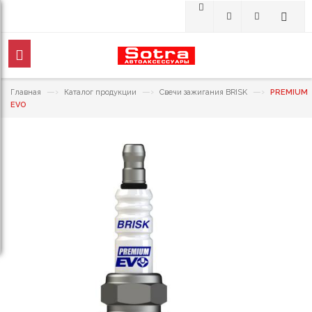
—›
—›
—›
Главная
Каталог продукции
Свечи зажигания BRISK
PREMIUM
EVO