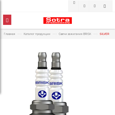
—›
—›
—›
Главная
Каталог продукции
Свечи зажигания BRISK
SILVER