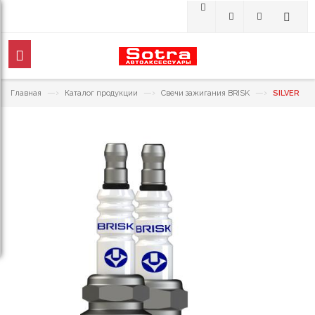
—›
—›
—›
Главная
Каталог продукции
Свечи зажигания BRISK
SILVER